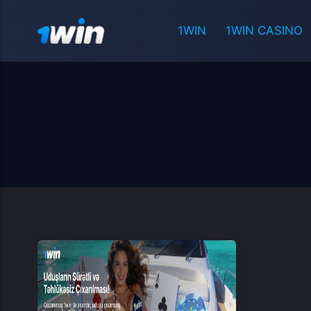
1WIN
1WIN CASINO