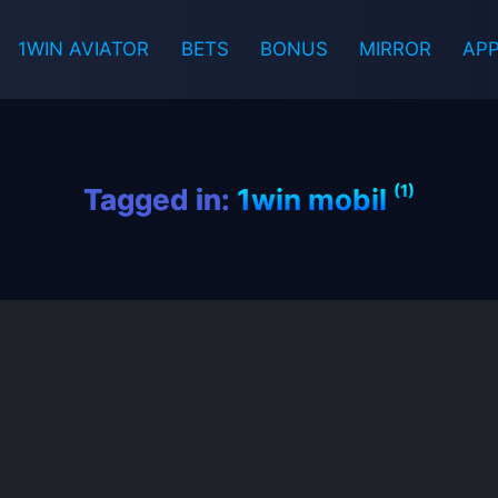
1WIN AVIATOR
BETS
BONUS
MIRROR
AP
(1)
Tagged in:
1win mobil