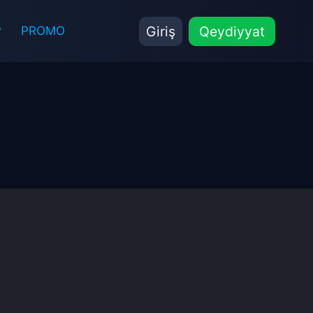
Giriş
Qeydiyyat
P
PROMO