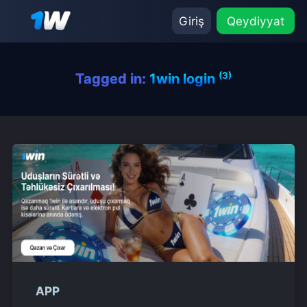
Giriş
Qeydiyyat
(3)
Tagged in:
1win login
APP