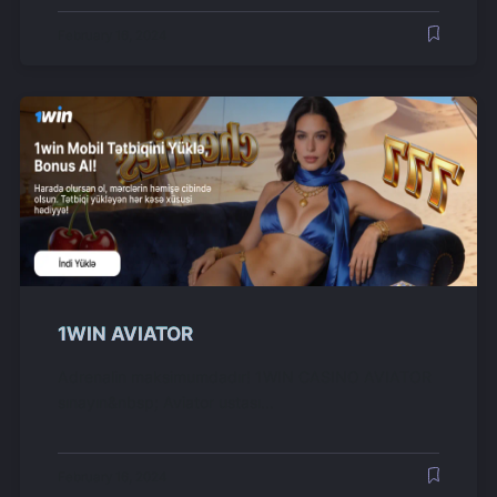
February 16, 2024
1WIN AVIATOR
Adrenalin maksimumdadır! 1WIN CASINO AVIATOR
sınayın&nbsp; Aviator ustası...
February 16, 2024