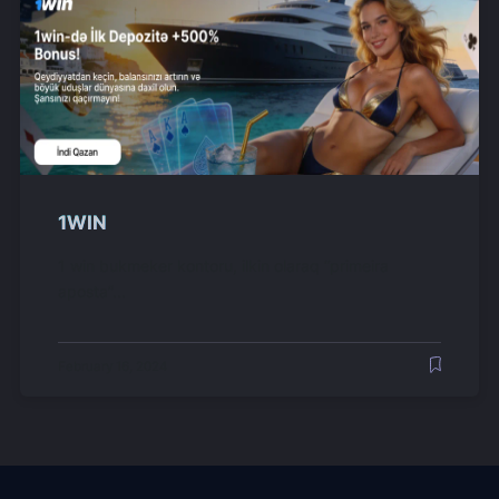
1WIN
1 win bukmeker kontoru, ilkin olaraq “primeira
aposta”...
February 16, 2024