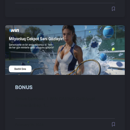
February 16, 2024
BONUS
Bonus Sambası: 1 WIN CASINO Qalibiyyət
Ritmləri&nbsp; 1...
February 16, 2024