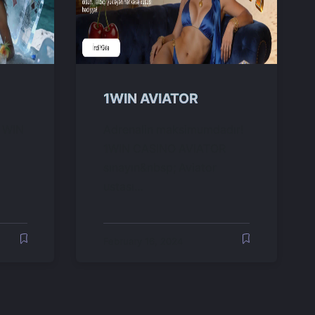
1WIN AVIATOR
1 WIN
Adrenalin maksimumdadır!
1WIN CASINO AVIATOR
sınayın&nbsp; Aviator
ustası...
February 16, 2024